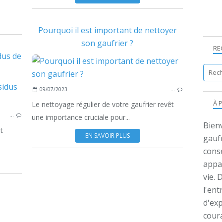
Pourquoi il est important de nettoyer
son gaufrier ?
RE
dus de
09/07/2023
…
À 
Le nettoyage régulier de votre gaufrier revêt
…
une importance cruciale pour...
Bien
t
EN SAVOIR PLUS
gaufr
conse
appa
vie. 
l'ent
d'ex
coura