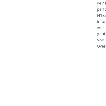
de n
perf
N’hés
infor
vous 
gauf
Voir 
Over